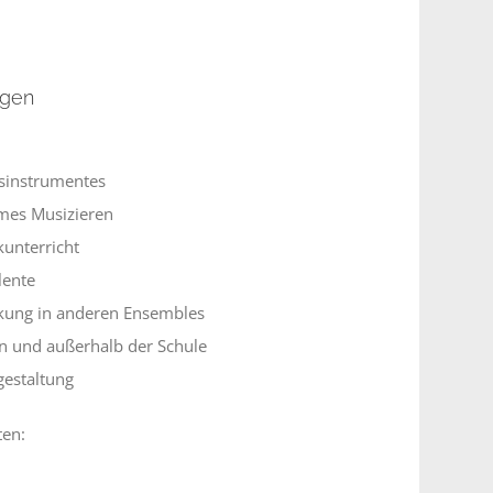
ngen
asinstrumentes
mes Musizieren
kunterricht
lente
rkung in anderen Ensembles
n und außerhalb der Schule
gestaltung
ten: