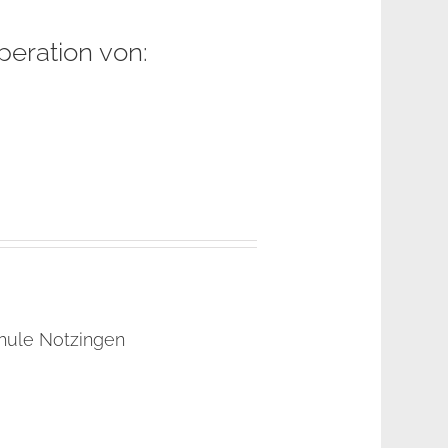
eration von:
hule Notzingen