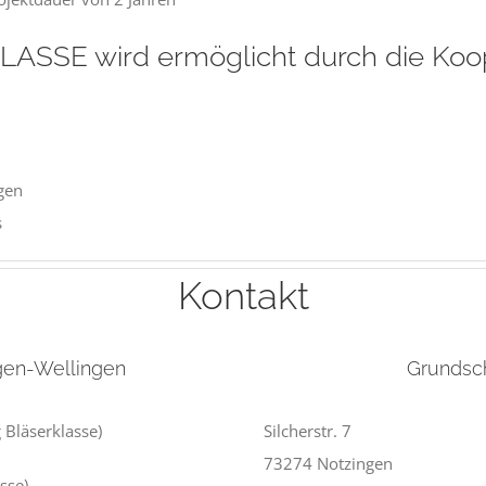
ASSE wird ermöglicht durch die Koop
gen
s
Kontakt
gen-Wellingen
Grundsc
 Bläserklasse)
Silcherstr. 7
73274 Notzingen
sse)