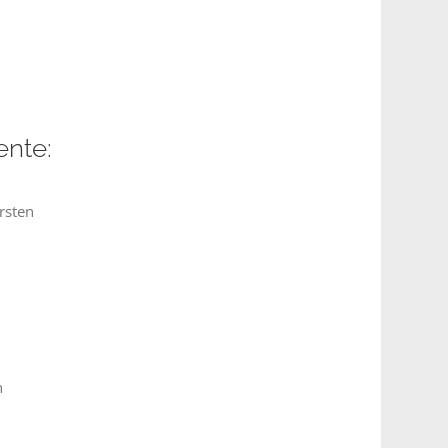
ente:
rsten
n