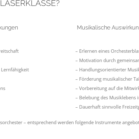
e BLÄSERKLASSE?
rkungen
Musikalische Auswirku
eitschaft
– Erlernen eines Orchesterbl
– Motivation durch gemeinsa
 Lernfähigkeit
– Handlungsorientierter Musi
– Förderung musikalischer Ta
ens
– Vorbereitung auf die Mitwi
– Belebung des Musiklebens i
– Dauerhaft sinnvolle Freizeit
lasorchester – entsprechend werden folgende Instrumente angebo