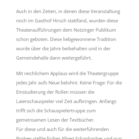
Auch in den Zeiten, in denen diese Veranstaltung
DÄTSCHERFEST
noch im Gasthof Hirsch stattfand, wurden diese
Theateraufführungen dem Notzinger Publikum
TERMINE
schon geboten. Diese liebgewonnene Tradition
wurde über die Jahre beibehalten und in der
DER VEREIN
Gemeindehalle dann weitergeführt.
Mit reichlichem Applaus wird die Theatergruppe
ANSPRECHPARTNER
jedes Jahr aufs Neue belohnt. Keine Frage: Für die
Einstudierung der Rollen müssen die
BILDERGALERIE
Laienschauspieler viel Zeit aufbringen. Anfangs
trifft sich die Schauspielertruppe zum
gemeinsamen Lesen der Textbücher.
Für diese und auch für die weiterführenden
Proben stellte früher Albert Schanbacher und nun