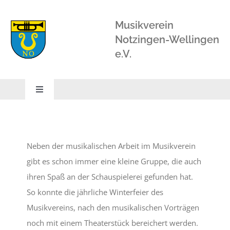
Zum
Inhalt
Musikverein
springen
Notzingen-Wellingen
e.V.
Toggle
Navigation
STARTSEITE
Neben der musikalischen Arbeit im Musikverein
ORCHESTER
gibt es schon immer eine kleine Gruppe, die auch
ihren Spaß an der Schauspielerei gefunden hat.
BLÄSERSCHULE
So konnte die jährliche Winterfeier des
Musikvereins, nach den musikalischen Vorträgen
BLÄSERKLASSE
noch mit einem Theaterstück bereichert werden.