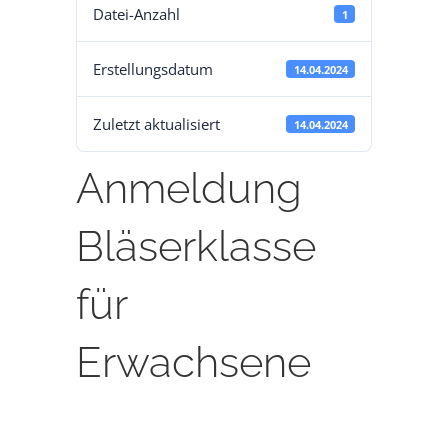
Datei-Anzahl
1
DÄTSCHERFEST
Erstellungsdatum
14.04.2024
TERMINE
Zuletzt aktualisiert
14.04.2024
DER VEREIN
Anmeldung
Bläserklasse
ANSPRECHPARTNER
für
BILDERGALERIE
Erwachsene