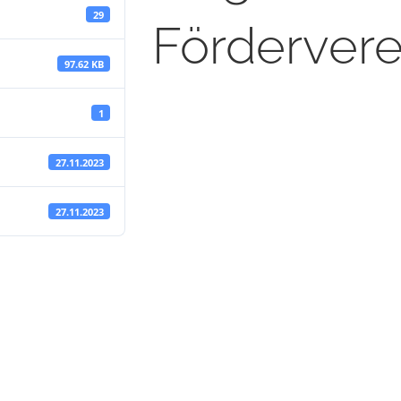
29
Fördervere
97.62 KB
1
27.11.2023
27.11.2023