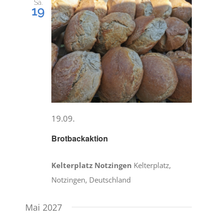
und
Sa.
19
Ansichte
DÄTSCHERFEST
Navigat
TERMINE
DER VEREIN
ANSPRECHPARTNER
19.09.
Brotbackaktion
BILDERGALERIE
Kelterplatz Notzingen
Kelterplatz,
Notzingen, Deutschland
Mai 2027