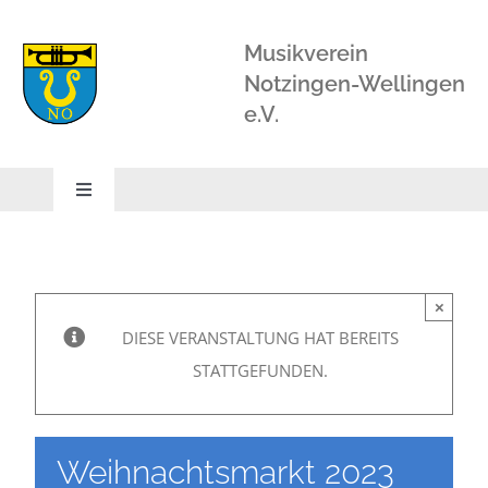
Zum
Inhalt
Musikverein
springen
Notzingen-Wellingen
e.V.
Toggle
Navigation
STARTSEITE
×
ORCHESTER
DIESE VERANSTALTUNG HAT BEREITS
STATTGEFUNDEN.
BLÄSERSCHULE
BLÄSERKLASSE
Weihnachtsmarkt 2023