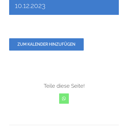
10.12.2023
DÄTSCHERFEST
TERMINE
ZUM KALENDER HINZUFÜGEN
DER VEREIN
ANSPRECHPARTNER
Teile diese Seite!
BILDERGALERIE
WhatsApp