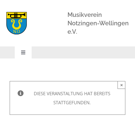
Zum
Inhalt
Musikverein
springen
Notzingen-Wellingen
e.V.
Toggle
Navigation
STARTSEITE
×
ORCHESTER
DIESE VERANSTALTUNG HAT BEREITS
STATTGEFUNDEN.
BLÄSERSCHULE
BLÄSERKLASSE