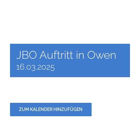
DÄTSCHERFEST
TERMINE
JBO Auftritt in Owen
DER VEREIN
16.03.2025
ANSPRECHPARTNER
BILDERGALERIE
ZUM KALENDER HINZUFÜGEN