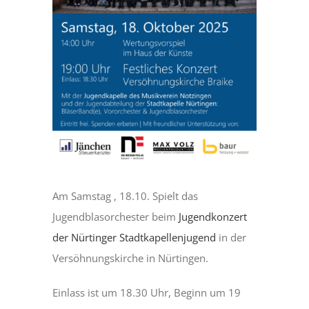
DÄTSCHERFEST
TERMINE
DER VEREIN
ANSPRECHPARTNER
Am Samstag , 18.10. Spielt das
BILDERGALERIE
Jugendblasorchester beim
Jugendkonzert
der Nürtinger Stadtkapellenjugend
in der
Versöhnungskirche in Nürtingen.
Einlass ist um 18.30 Uhr, Beginn um 19