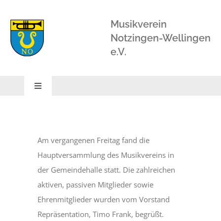
Zum
Inhalt
Musikverein
springen
Notzingen-Wellingen
e.V.
Toggle
Navigation
STARTSEITE
Am vergangenen Freitag fand die
ORCHESTER
Hauptversammlung des Musikvereins in
der Gemeindehalle statt. Die zahlreichen
BLÄSERSCHULE
aktiven, passiven Mitglieder sowie
Ehrenmitglieder wurden vom Vorstand
BLÄSERKLASSE
Repräsentation, Timo Frank, begrüßt.